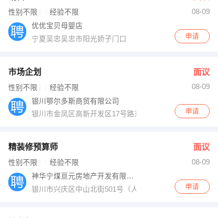
08-09
出纳
保险
性别不限
经验不限
优优宝贝母婴店
编辑
法律
申请
宁夏吴忠吴忠市阳光娇子门口
保洁
贸易采购
市场企划
面议
跟单
理财顾问
08-09
性别不限
经验不限
银川鄂尔多斯商贸有限公司
其他职位
申请
银川市金凤区高新开发区17号路东3号楼（宁大南校区对
精装修预算师
面议
08-09
性别不限
经验不限
神华宁煤亘元房地产开发有限公司
申请
银川市兴庆区中山北街501号（人事部）