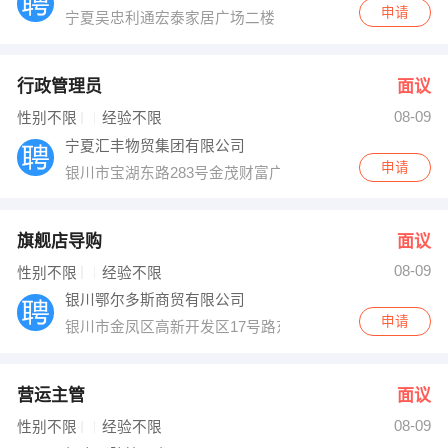
申请
宁夏吴忠利通宏泰家居广场二楼
行政管理员
面议
08-09
性别不限
经验不限
宁夏汇丰物贸集团有限公司
申请
银川市宝湖东路283号金茂财富广场A座10楼（胜利街与
旗舰店导购
面议
08-09
性别不限
经验不限
银川鄂尔多斯商贸有限公司
申请
银川市金凤区高新开发区17号路东3号楼（宁大南校区对
营运主管
面议
08-09
性别不限
经验不限