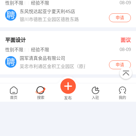
08-09
性别不限
经验不限
东风悦达起亚宁夏天利4S店
申请
银川市德胜工业园区德胜东路
平面设计
面议
08-09
性别不限
经验不限
国军清真食品有限公司
申请
吴忠市利通区金积工业园区（原益木家俱厂）
生产经理
面议
08-09
性别不限
经验不限
首页
搜索
入驻
我的
发布
豆之家清真食品有限公司
申请
利通区上桥失地农民创业园区
配送司机
面议