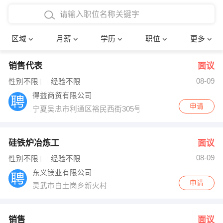
4000-5000元
本科
行政后勤
建筑装潢
确定
区域
月薪
学历
职位
更多
5000-8000元
硕士
销售岗位
教师
销售代表
面议
8000-12000元
博士
文员
护士
08-09
性别不限
经验不限
12000-20000元
财务会计
传单派发
得益商贸有限公司
申请
宁夏吴忠市利通区裕民西街305号
其他
超市零售
促销导购
网络IT
保健按摩
硅铁炉冶炼工
面议
08-09
性别不限
经验不限
快递员
前台接待
东义镁业有限公司
申请
灵武市白土岗乡新火村
收银员
技术员/工程师
水电/机修
部门经理
销售
面议