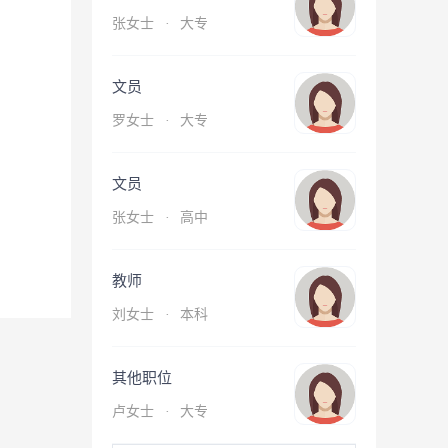
张女士
·
大专
文员
罗女士
·
大专
文员
张女士
·
高中
教师
刘女士
·
本科
其他职位
卢女士
·
大专