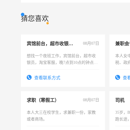
猜您喜欢
宾馆前台，超市收银员，淘宝客服
08月07日
兼职会
想找一个夜班工作，宾馆前台，超市收
本人女
银员，淘宝客服，晚7点到10点的钟点
税、政
工，麻烦看到的老板加我微信聊，手机
为各类
号同微信
务，财
查看联系方式
查
作
求职（寒假工）
08月07日
司机
本人大三在校学生，求兼职一份，家教
35岁
或者商场。
跑长途
六，渣