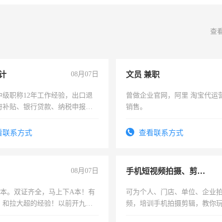
查
计
08月07日
文员 兼职
中级职称12年工作经验，出口退
曾做企业官网，阿里 淘宝代运
府补贴、银行贷款、纳税申报、
销售。
公司策划，设建新账，理乱账业
务咨询等业务。欲求兼职会计工
看联系方式
查看联系方式
08月07日
手机短视频拍摄、剪辑、抖音快手
，B本。双证齐全，马上下A本！有
可为个人、门店、单位、企业
，和拉大超的经验！以前开九米
频，培训手机拍摄剪辑，教你
土车
可为个人、门店、单位、企业