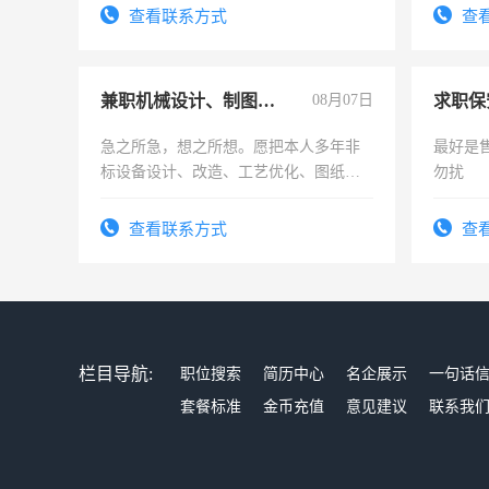
查看联系方式
查
兼职机械设计、制图、设备改造
08月07日
求职保
急之所急，想之所想。愿把本人多年非
最好是
标设备设计、改造、工艺优化、图纸制
勿扰
作和分解的经验与您分享。 真诚合作，
结识有识之士，共享未来。
查看联系方式
查
栏目导航:
职位搜索
简历中心
名企展示
一句话
套餐标准
金币充值
意见建议
联系我