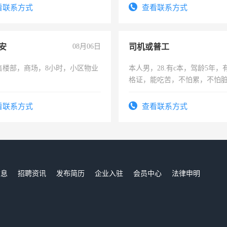
频，培训手机拍摄剪辑，教你
看联系方式
查看联系方式
音！你也可以成为拍摄达人！
成为拍摄达人！
安
08月06日
司机或普工
售楼部，商场，8小时，小区物业
本人男，28.有c本，驾龄5年，
格证，能吃苦，不怕累，不怕
实，需求稳定工作一份，保险
看联系方式
查看联系方式
信息
招聘资讯
发布简历
企业入驻
会员中心
法律申明
们