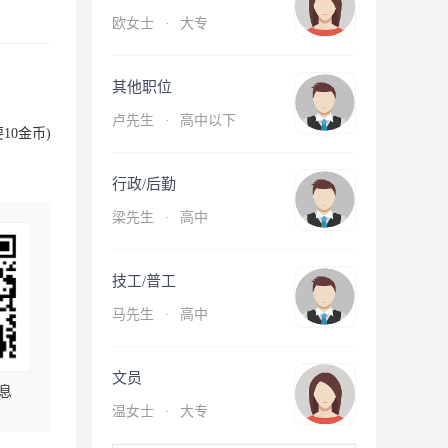
欧女士
·
大专
其他职位
卢先生
·
高中以下
10金币)
行政/后勤
梁先生
·
高中
技工/普工
马先生
·
高中
文员
息
温女士
·
大专