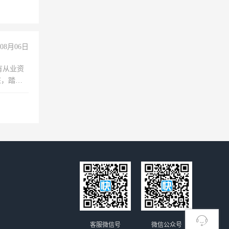
玩转抖
你也可以
08月06日
有从业资
脏，踏
不干
客服微信号
微信公众号